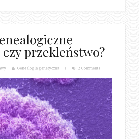
enealogiczne
 czy przekleństwo?
awy
Genealogia genetyczna
/
2 Comments