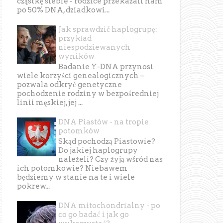
cząstkę siebie - rodzice przekazali nam
po 50% DNA, dziadkowi...
Jak sprawdzić haplogrupę:
przykład
niespodziewanych
wyników
Badanie Y-DNA przynosi
wiele korzyści genealogicznych –
pozwala odkryć genetyczne
pochodzenie rodziny w bezpośredniej
linii męskiej, jej ...
DNA Piastów - na tropie
potomków
Skąd pochodzą Piastowie?
Do jakiej haplogrupy
należeli? Czy żyją wśród nas
ich potomkowie? Niebawem
będziemy w stanie na te i wiele
pokrew...
DNA mitochondrialny - po
co go badać i jak go