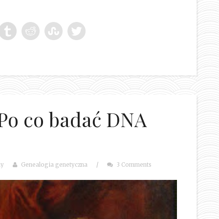
 Po co badać DNA
ny
Genealogia genetyczna
/
3 Comments