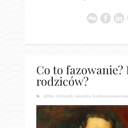
Co to fazowanie?
rodziców?
atDNA
,
GEDmatch
,
Genetyka
,
Średniozaawansowa