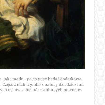
 jak i matki - po co więc badać dodatkowo
Część z nich wynika z natury dziedziczenia
nych testów, a niektóre z obu tych powodów