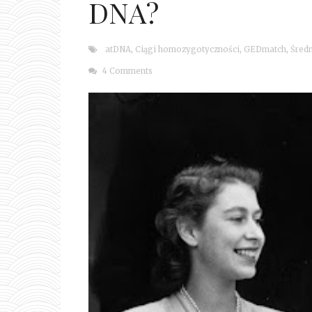
DNA?
atDNA
,
Ciągi homozygotyczności
,
GEDmatch
,
Śred
4 Comments