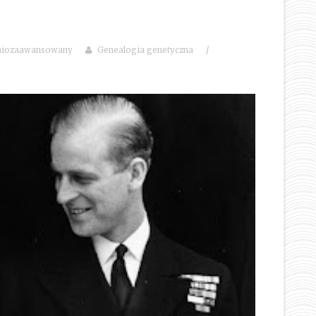
niozaawansowany
Genealogia genetyczna
/