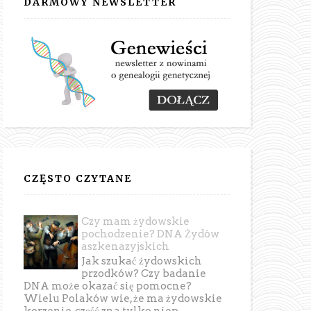
DARMOWY NEWSLETTER
CZĘSTO CZYTANE
Czy mam żydowskie
pochodzenie? DNA Żydów
aszkenazyjskich
Jak szukać żydowskich
przodków? Czy badanie
DNA może okazać się pomocne?
Wielu Polaków wie, że ma żydowskie
korzenie, część zna tylko niep...