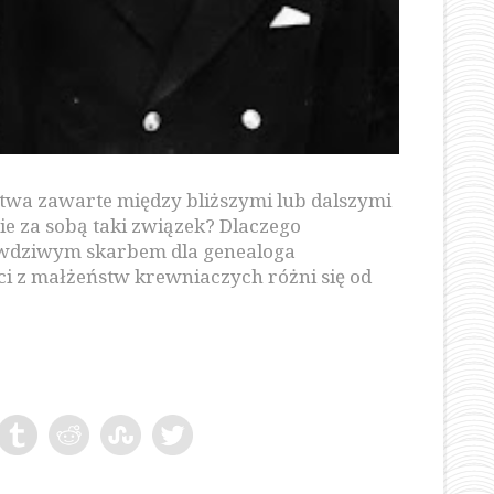
twa zawarte między bliższymi lub dalszymi
ie za sobą taki związek? Dlaczego
wdziwym skarbem dla genealoga
i z małżeństw krewniaczych różni się od