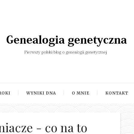
ROKI
WYNIKI DNA
O MNIE
KONTAKT
iacze - co na to