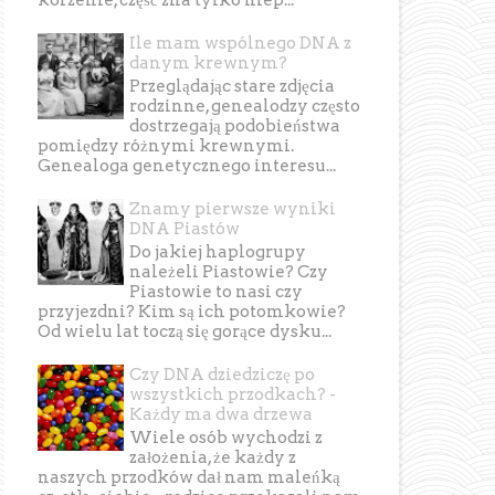
Ile mam wspólnego DNA z
danym krewnym?
Przeglądając stare zdjęcia
rodzinne, genealodzy często
dostrzegają podobieństwa
pomiędzy różnymi krewnymi.
Genealoga genetycznego interesu...
Znamy pierwsze wyniki
DNA Piastów
Do jakiej haplogrupy
należeli Piastowie? Czy
Piastowie to nasi czy
przyjezdni? Kim są ich potomkowie?
Od wielu lat toczą się gorące dysku...
Czy DNA dziedziczę po
wszystkich przodkach? -
Każdy ma dwa drzewa
Wiele osób wychodzi z
założenia, że każdy z
naszych przodków dał nam maleńką