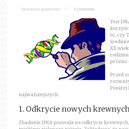
/
Genealogia genetyczna
6 Comments
Test DN
korzyśc
to, czy
średnio
XX wiek
rodzinna
próżno 
Przed z
rozważyć
Poniżej 
najważniejszych:
1. Odkrycie nowych krewnyc
Zbadanie DNA pozwala na odkrycie krewnych, 
mieliśmy zielonego pojęcia. Zakładając, że nasi