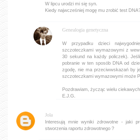
W lipcu urodzi mi się syn.
Kiedy najwcześniej mogę mu zrobić test DNA
Genealogia genetyczna
W przypadku dzieci najwygodniej
szczoteczkami wymazowymi z wewnęt
30 sekund na każdy policzek). Jeśli
pobranie w ten sposób DNA od dzie
zgodę, nie ma przeciwwskazań by j
szczoteczkami wymazowymi może Pa
Pozdrawiam, życząc wielu ciekawych
E.J.G.
Jola
Interesują mnie wyniki zdrowotne - jaki p
stworzenia raportu zdrowotnego ?