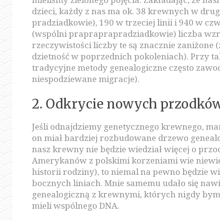
dzieci, każdy z nas ma ok. 38 krewnych w drugie
pradziadkowie), 190 w trzeciej linii i 940 w czwa
(wspólni prapraprapradziadkowie) liczba wzr
rzeczywistości liczby te są znacznie zaniżone
dzietność w poprzednich pokoleniach). Przy ta
tradycyjne metody genealogiczne często zawo
niespodziewane migracje).
2. Odkrycie nowych przodkó
Jeśli odnajdziemy genetycznego krewnego, mam
on miał bardziej rozbudowane drzewo genealog
nasz krewny nie będzie wiedział więcej o prz
Amerykanów z polskimi korzeniami wie niewie
historii rodziny), to niemal na pewno będzie w
bocznych liniach. Mnie samemu udało się naw
genealogiczną z krewnymi, których nigdy bym 
mieli wspólnego DNA.