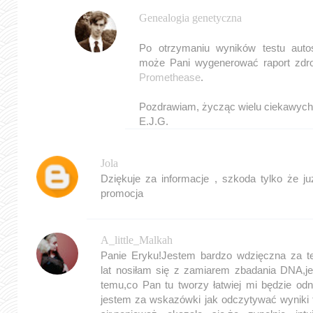
Genealogia genetyczna
Po otrzymaniu wyników testu aut
może Pani wygenerować raport zdro
Promethease
.
Pozdrawiam, życząc wielu ciekawych
E.J.G.
Jola
Dziękuje za informacje , szkoda tylko że ju
promocja
A_little_Malkah
Panie Eryku!Jestem bardzo wdzięczna za te
lat nosiłam się z zamiarem zbadania DNA,je
temu,co Pan tu tworzy łatwiej mi będzie od
jestem za wskazówki jak odczytywać wyniki 